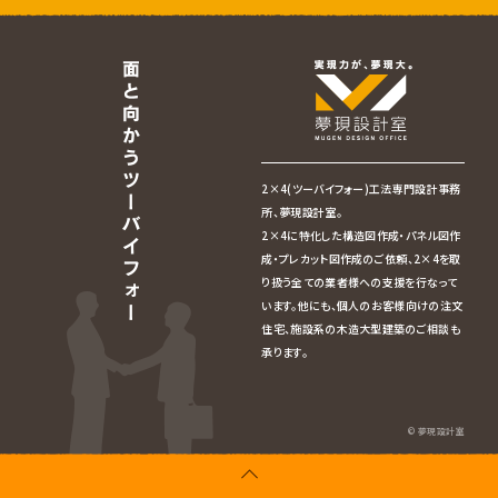
2×4(ツーバイフォー)工法専門設計事務
所、夢現設計室。
2×4に特化した構造図作成・パネル図作
成・プレカット図作成のご依頼、2×4を取
り扱う全ての業者様への支援を行なって
います。他にも、個人のお客様向けの注文
住宅、施設系の木造大型建築のご相談も
承ります。
© 夢現設計室