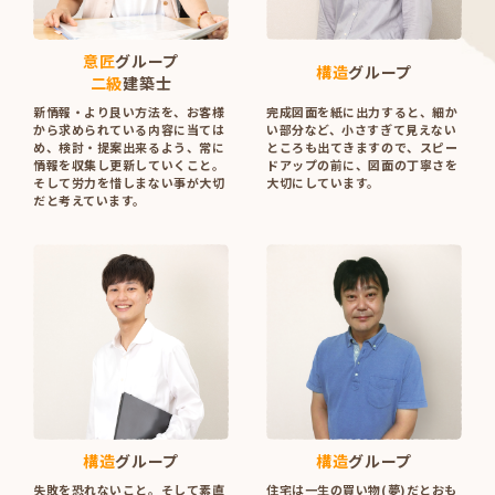
意匠
グループ
構造
グループ
二級
建築士
新情報・より良い方法を、お客様
完成図面を紙に出力すると、細か
から求められている内容に当ては
い部分など、小さすぎて見えない
め、検討・提案出来るよう、常に
ところも出てきますので、スピー
情報を収集し更新していくこと。
ドアップの前に、図面の丁寧さを
そして労力を惜しまない事が大切
大切にしています。
だと考えています。
構造
グループ
構造
グループ
失敗を恐れないこと。そして素直
住宅は一生の買い物(夢)だとおも