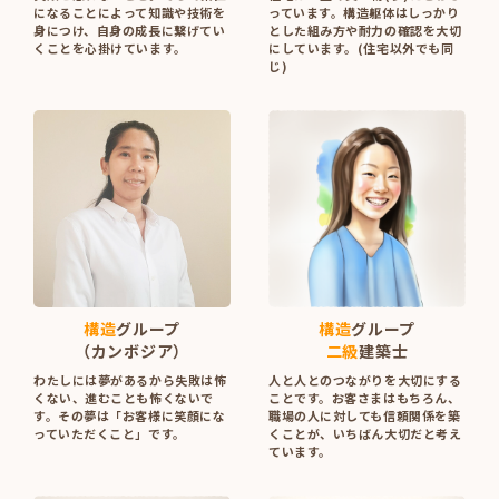
になることによって知識や技術を
っています。構造躯体はしっかり
身につけ、自身の成長に繋げてい
とした組み方や耐力の確認を大切
くことを心掛けています。
にしています。(住宅以外でも同
じ)
構造
グループ
構造
グループ
（カンボジア）
二級
建築士
わたしには夢があるから失敗は怖
人と人とのつながりを大切にする
くない、進むことも怖くないで
ことです。お客さまはもちろん、
す。その夢は「お客様に笑顔にな
職場の人に対しても信頼関係を築
っていただくこと」です。
くことが、いちばん大切だと考え
ています。