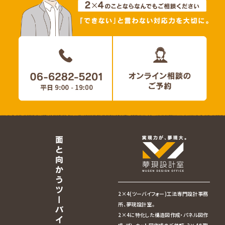
2×4(ツーバイフォー)工法専門設計事務
所、夢現設計室。
2×4に特化した構造図作成・パネル図作