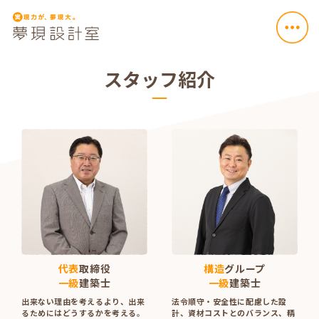
スタッフ紹介
代表
取締役
構造
グループ
一級
建築士
一級
建築士
出来ない理由を考えるより、出来
法令順守・安全性に配慮した設
るためにはどうするかを考える。
計、資材コストとのバランス、精