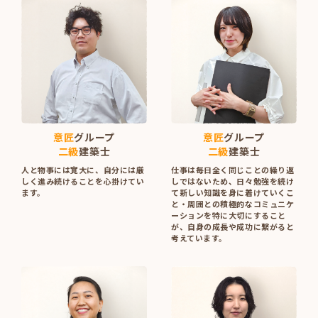
意匠
グループ
意匠
グループ
二級
建築士
二級
建築士
人と物事には寛大に、自分には厳
仕事は毎日全く同じことの繰り返
しく進み続けることを心掛けてい
しではないため、日々勉強を続け
ます。
て新しい知識を身に着けていくこ
と・周囲との積極的なコミュニケ
ーションを特に大切にすること
が、自身の成長や成功に繋がると
考えています。