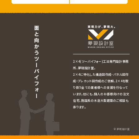
2×4(ツーバイフォー)工法専門設計事務
所、夢現設計室。
2×4に特化した構造図作成・パネル図作
成・プレカット図作成のご依頼、2×4を取
り扱う全ての業者様への支援を行なって
います。他にも、個人のお客様向けの注文
住宅、施設系の木造大型建築のご相談も
承ります。
© 夢現設計室