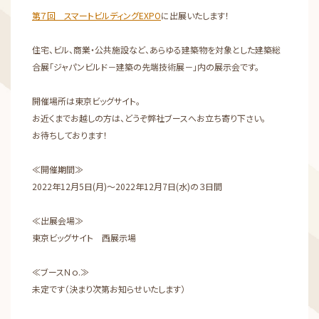
第７回 スマートビルディングEXPO
に出展いたします！
住宅、ビル、商業・公共施設など、あらゆる建築物を対象とした建築総
合展「ジャパンビルド－建築の先端技術展－」内の展示会です。
開催場所は東京ビッグサイト。
お近くまでお越しの方は、どうぞ弊社ブースへお立ち寄り下さい。
お待ちしております！
≪開催期間≫
2022年12月5日(月)～2022年12月7日(水)の３日間
≪出展会場≫
東京ビッグサイト 西展示場
≪ブースＮｏ.≫
未定です（決まり次第お知らせいたします）