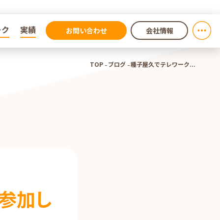
ーク
ーク
実績
実績
お問い合わせ
会社情報
TOP
ブログ
種子屋久でテレワーク...
参加し