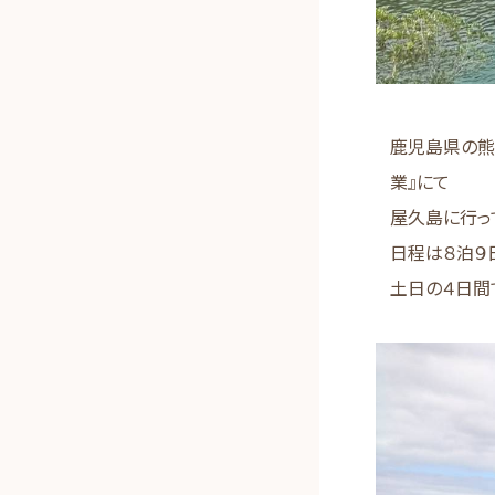
鹿児島県の熊
業』にて
屋久島に行っ
日程は８泊９
土日の４日間