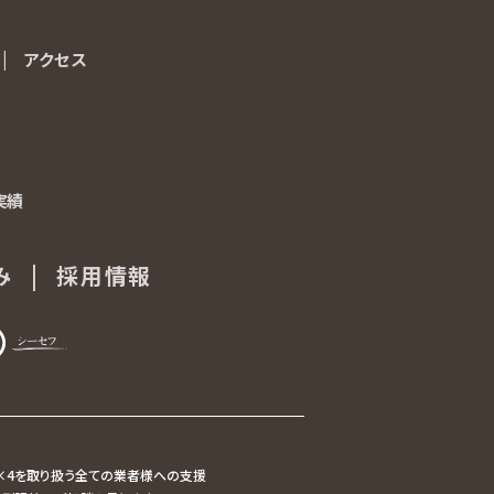
|
アクセス
アクセス
実績
実績
み
み
|
採用情報
採用情報
2×4を取り扱う全ての業者様への支援