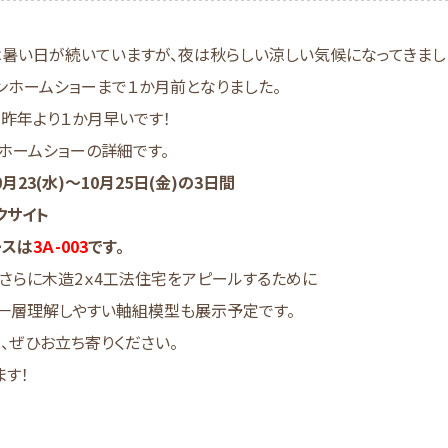
暑い日が続いていますが、夜は秋らしい涼しい気候になってきまし
ンホームショーまで１か月前となりました。
昨年より１か月早いです！
ホームショーの詳細です。
0月23(水)～10月25日(金)の3日間
クサイト
ースは
3Ａ-003
です。
さらに木造2ｘ4工法住宅をアピールするために
り一層理解しやすい軸組模型も展示予定です。
、ぜひお立ち寄りください。
ます！