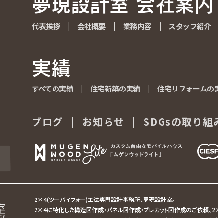
夢現設計室 会社案内
夢現設計室 会社案内
代表挨拶
代表挨拶
|
会社概要
会社概要
|
業務内容
業務内容
|
スタッフ紹介
スタッフ紹介
実績
実績
すべての実績
すべての実績
|
住宅新築の実績
住宅新築の実績
|
住宅リフォームの
住宅リフォームの
ブログ
ブログ
|
お知らせ
お知らせ
|
SDGsの取り組
SDGsの取り組
2×4(ツーバイフォー)工法専門設計事務所、夢現設計室。
2×4に特化した構造図作成・パネル図作成・プレカット図作成のご依頼、