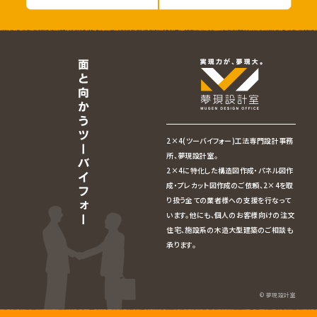
2×4(ツーバイフォー)工法専門設計事務
所、夢現設計室。
2×4に特化した構造図作成・パネル図作
成・プレカット図作成のご依頼、2×4を取
り扱う全ての業者様への支援を行なって
います。他にも、個人のお客様向けの注文
住宅、施設系の木造大型建築のご相談も
承ります。
© 夢現設計室