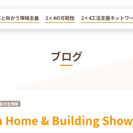
面と向かう現場主義
面と向かう現場主義
2×4の可能性
2×4の可能性
2×4工法支援ネットワ
2×4工法支援ネットワ
ブログ
展示会情報
 Home & Building Show