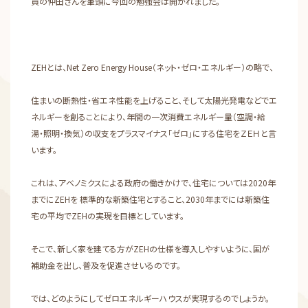
員の仲田さんを筆頭に今回の勉強会は開かれました。
ZEHとは、Net Zero Energy House（ネット・ゼロ・エネルギー）の略で、
住まいの断熱性・省エネ性能を上げること、そして太陽光発電などでエ
ネルギーを創ることにより、年間の一次消費エネルギー量（空調・給
湯・照明・換気）の収支をプラスマイナス「ゼロ」にする住宅をＺＥＨと言
います。
これは、アベノミクスによる政府の働きかけで、住宅については2020年
までにZEHを 標準的な新築住宅とすること、2030年までには新築住
宅の平均でZEHの実現を目標としています。
そこで、新しく家を建てる方がZEHの仕様を導入しやすいように、国が
補助金を出し、普及を促進させいるのです。
では、どのようにしてゼロエネルギーハウスが実現するのでしょうか。