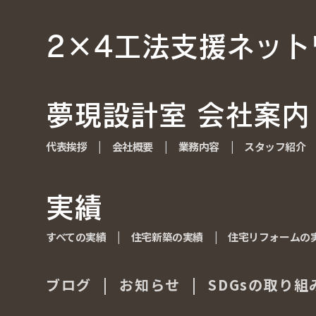
2×4工法支援ネット
2×4工法支援ネット
夢現設計室 会社案内
夢現設計室 会社案内
代表挨拶
代表挨拶
|
会社概要
会社概要
|
業務内容
業務内容
|
スタッフ紹介
スタッフ紹介
実績
実績
すべての実績
すべての実績
|
住宅新築の実績
住宅新築の実績
|
住宅リフォームの
住宅リフォームの
ブログ
ブログ
|
お知らせ
お知らせ
|
SDGsの取り組
SDGsの取り組