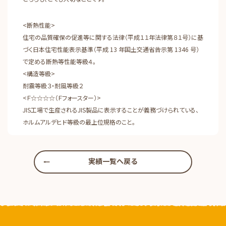
<断熱性能>
住宅の品質確保の促進等に関する法律（平成１１年法律第８１号）に基
づく日本住宅性能表示基準（平成 13 年国土交通省告示第 1346 号）
で定める断熱等性能等級４。
<構造等級>
耐震等級３・耐風等級２
<Ｆ☆☆☆☆（Ｆフォースター）>
JIS工場で生産されるJIS製品に表示することが義務づけられている、
ホルムアルデヒド等級の最上位規格のこと。
実績一覧へ戻る