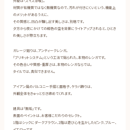
外壁は「スイス漆喰」。
材質が有機質ではなく無機質なので、汚れが付きにくいという、機能上
のメリットがあるうえに、
その質感と、凹凸が醸し出す美しさは、別格です。
夕方から夜にかけての紺色の空を背景にライトアップされると、ひとき
わ美しさが際立ちます。
ガレージ廻りは、アンティークレンガ。
「ブリキットシステム」という工法で貼られた、本物のレンガです。
その色合いや質感・重厚さは、本物のレンガならでは。
タイルでは、真似できません。
アイアン風のバルコニー手摺と面格子、ケラバ飾りは、
外観全体をきゅっと引き締めてくれます。
建具は「無垢」です。
表面のペイントは、お客様こだわりのセレクト。
1階はシックにダークブラウン、2階は遊び心を生かしたピンク、ブルー、
イエローです。