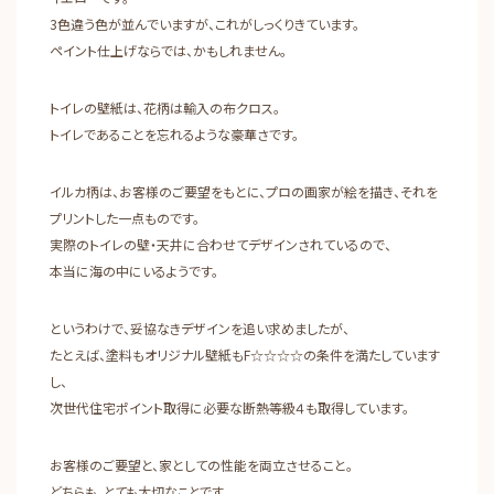
3色違う色が並んでいますが、これがしっくりきています。
ペイント仕上げならでは、かもしれません。
トイレの壁紙は、花柄は輸入の布クロス。
トイレであることを忘れるような豪華さです。
イルカ柄は、お客様のご要望をもとに、プロの画家が絵を描き、それを
プリントした一点ものです。
実際のトイレの壁・天井に合わせてデザインされているので、
本当に海の中にいるようです。
というわけで、妥協なきデザインを追い求めましたが、
たとえば、塗料もオリジナル壁紙もF☆☆☆☆の条件を満たしています
し、
次世代住宅ポイント取得に必要な断熱等級４も取得しています。
お客様のご要望と、家としての性能を両立させること。
どちらも、とても大切なことです。